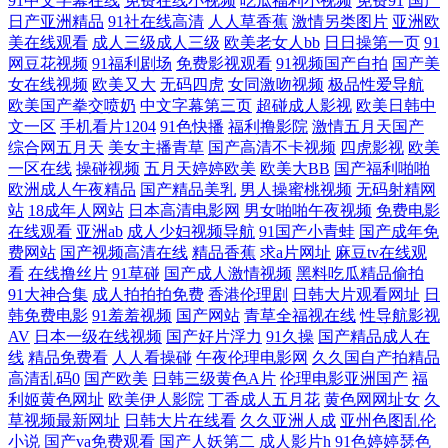
91中文字幕在线
免费在线小视频
吃瓜福利小视频
免费91
国产
日产亚洲精品
91社在线高清
人人草香蕉
激情另类图片
亚洲欧
色妞妞爱婷婷操导航 91传媒福利色 91蜜桃传媒吴梦梦 91小仙女思妍 俺去
美在线观看
成人三级成人三级
欧美老女人bb
日日操第一页
91
网豆花视频
91福利剧场
免费影视观看
91视频国产自拍
国产美
啦最新网址 超碰碰一本道 国产网站观看在线91 人妻熟女在线网址 亚洲97
女在线视频
欧美又大
无码四虎
女同激吻视频
极品性爱导航
欧美国产拳交喷奶
中文字幕第三页
超碰成人影视
欧美日韩中
影院 91麻豆国产蜜臀 wwwmnioncn 国产综合第二区 久久伊人五月亚洲 殴
文一区
手机看片1204
91色快播
福利撸影院
激情五月天国产
综合网五月天
美女主播青草
国产高清不卡视频
四虎影视
欧美
一区在线
操碰视频
五月天婷婷欧美
欧美大BB
国产福利啪啪
美丝袜女同 天天影院日韩 91nAV网址 91啦中文视觉盛宴 91偷拍在线 超碰
欧洲成人午夜精品
国产精品美乳
男人操蜜桃视频
无码射精网
站
18成年人网站
日本高清电影网
男女啪啪午夜视频
免费电影
毛爽操 黑丝诱惑AV 狼人久操 人人插人人射 日韩AV欧美 无码高清精品成
在线观看
亚洲ab
成人少妇视频导航
91国产小青蛙
国产成年免
费网站
国产视频高清在线
精品香蕉
求a片网址
麻豆tv在线观
人 影音先锋最新AV网址 91内射喷水 国产AV资源站 影音先锋avv 91麻豆黄
看
在线撸丝片
91草碰
国产成人激情视频
黑料吃瓜精品偷拍
91大神合集
成人拍拍拍免费
香港伦理剧
日韩大片观看网址
日
韩免费电影
91羞羞视频
国产网站
青草全福视在线
性导航影视
97资源亚洲综合 国产91日本精品 九一豆花网站 欧美伦埋乱码午夜 日日夜
AV
日本一级在线视频
国产好片浮力
91久操
国产精品成人在
线
精品免费看
人人看操碰
午夜伦理电影网
久久国自产拍精品
夜污污 亚洲不卡a 91最新在线观看网址 精品在线视频2 青娱乐91在线轻轻
高清乱码0
国产欧美
日韩三级黄色A片
伦理电影亚洲国产
福
利姬黄色网址
欧美伊人影院
丁香成人五月花
黄色网网址女
久
草视频最新网址
日韩大片在线看
久久亚洲人成
亚州色图乱伦
草 午夜成人精品视频在线 91www涩色 91视频日本 ts米兰黑丝另类 国产不
小说
国产va免费观看
国产人妖第二
成人影片h
91色婷婷瑟色