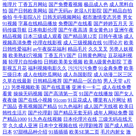
推理片
丁香五月网站
国产免费看视频
极品成人色
成人黑料自
免费在线 色色网的五月天 91国产色情 www国产极品 麻豆肏屄六 亚洲美
拍
国产日韩欧美网站
国产无码av
老湿A片影院
国产精品自拍
偷拍
牛牛影院A片
日韩无码视频网站
都市激情变态另类
男女
91视频
字幕在线精品播放
免费国产在线看
国产婷婷五月天
无
女91网站
码传媒导航
日本电影伦理
国产午夜高清
美女黄色18
亚洲午夜
精品视频
日本三级成人观看
国产精品第12页
日韩午夜场
成人
视频高清免费
伦理在线影视
成人三级视频在线
91理论片
欧美
日韩性爱福利
av午夜探花福利
精品毛片
久久叉叉
另类人妖视
频
欧美熟妇穴视频
丁香五月V国产
日韩黄色网址
豆花福利视
频
轮理片自拍偷拍
日韩欧美美女视频
欧美A级黄色影院
丁香
影视五月花
福利视频电影久久
污污污污免费
91金典免费
欧美
三级日本
成人在线吃瓜网站
成人岛国影院
成人动漫二区三区
久草在线最新
日韩精品推荐
国产精品一区自拍
男人天堂
a片
123
另类视频欧美
国产在线直播
亚洲卡一卡二
成人在线免费
看黄
操操无码视频
国产高清第一页
91国产在线播放
国产女人
夜夜做
国产在线小视频
91com
91豆花成人
哪里有A片网址
精
产国品
香蕉视频国产精品
91九色福利
成人国产无线视
欧美日
韩性生活片
国产伦理剧
国产精品无套无码
成年人网站免费
国
产精品1000
91九色在线视频
日本伦理片在线
三级无码在线天
堂
久久成人亚洲
日本中文视频在线
伦理剧推荐
国产成人精品
日本
97甜桃品种介绍
91插插插
欧美SE第二页
毛片内射女
激