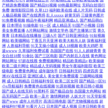
91视频污污污
超碰在线公开
AV蜜桃吃瓜
日本欧美在线看
国
产精选免费视频
国产精品91视频
69热最新网址
无码白丝强行
免费
激情影院日韩
久草123
福利欧美在线
成人片无码
日韩成
人极品视频
国产在线诱惑
乱人xxxxx
超黄无码
三级黄色图片
91免费看视频
精品午夜福利网
精品亚洲成a人
国产精品萌白
酱
日本理论
91操电影
91一区
成人精品无
91国产小视频
日韩
美女免费直播
A片网站网址
激情文学色
国产主播第37页
青久
青青
日本精品在线播放
三级A片
国产日韩亚洲综合
91短视频
网站
欧美骚网站
丁香五月天亚洲
欧美大粗吊人妖
深夜福利亚
洲
人兽福利导航
91叉叉操小骚逼
成人18视频
欧美大鸡吧
草
逼wwww
久草福利免费试看
岛国国产在线
91人人超碰青青
美
女白丝18禁
91肏比
国产三区电影
国产内射后入在线
黄色网址
网站网址
97超在线视
免费视频网站
精品欧美精品v
欧美操碰
欧美二级片网址
精品成人无码视频
男女午夜福利影院
欧美三
级电影
免费黄色网址
成年版快手
日韩福利无码
四虎四房
亚
洲AV在线豆花
亚洲区成人
美女黄片免费观看
三级网站视频
网
成人日韩精品
日韩福利专区
欧美二区女同
国产精品一区91
小x导航福利
免费黄色在线视频
91原创视频
欧美日韩小视频
国产成人在线无码
91黑料不
国产极品自拍
岛国最大色网站
精
品无码国产二品
欧美一及片
激情网婷婷
人妖大片
91天堂影视
国产www
成年人伦理片
高清日韩电影
国产尤物视频在线
超
碰福利97视屏
91看片入口
日本国产成人视频
日本日韩欧美在