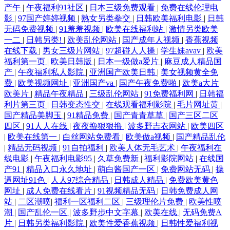
产午
|
午夜福利91社区
|
日本三级免费观看
|
免费在线伦理电
影
|
97国产婷婷视频
|
熟女另类拳交
|
日韩欧美福利电影
|
日韩
无码免费视频
|
91羞羞视频
|
欧美在线福利站
|
激情另类欧美
一二
|
日韩另类!
|
欧美乱伦网站
|
国产成年人视频
|
香蕉视频
在线下载
|
男女三级片网站
|
97超碰人人操
|
学生妹avav
|
欧美
福利第一页
|
欧美日韩版
|
日本一级做a爱片
|
麻豆成人精品国
产
|
午夜福利私人影院
|
亚洲国产欧美日韩
|
美女视频黄全免
费
|
欧美视频网址
|
亚洲国产va
|
国产午夜免费啪
|
欧美a大片
欧美片
|
精品午夜精品
|
三级乱伦网站
|
91免费福利网
|
日韩福
利片第三页
|
日韩变态性交
|
在线观看福利影院
|
毛片网址黄
|
国产精品美脚玉
|
91精品免费
|
国产青青草草
|
国产三区二区
四区
|
91人人在线
|
夜夜撸狠狠撸
|
波多野吉衣网站
|
欧美四区
|
欧美在线第一
|
白丝网站免费看
|
欧美做a视频
|
国产精品乱伦
|
精品无码视频
|
91自拍福利
|
欧美人体无毛艺术
|
午夜福利在
线电影
|
午夜福利电影95
|
久草免费新
|
福利影院网站
|
在线国
产91
|
精品入口永久地址
|
萌白酱国产一区
|
免费网站无码
|
操
逼网址91色
|
人人97综合精品
|
日韩成人精品
|
免费欧美黄色
网址
|
成人免费在线看片
|
91视频精品无码
|
日韩免费成人网
站
|
二区潮喷
|
福利一区福利二区
|
三级理伦片免费
|
欧美性喷
潮
|
国产乱伦一区
|
波多野步中文字幕
|
欧美在线
|
无码免费A
片
|
日韩另类福利影院
|
欧美性爱香蕉视频
|
日韩性爱福利视