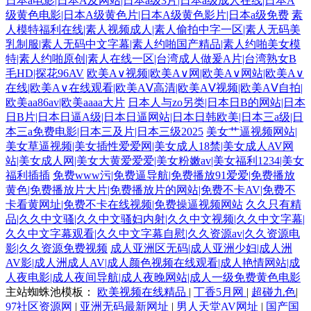
日本a电影|日本A及网站|日本a级3片|日本a级成人在线|日本A
级黄色电影|日本A级黄色片|日本A级黄色影片|日本a级免费
素
人模特福利在线|素人视频成人|素人偷拍中字一区|素人无码美
乳制服|素人无码中文字幕|素人约啪国产精品|素人约啪美女模
特|素人约啪原创|素人在线一区|台湾成人做爰A片|台湾熟女B
毛HD|探花96AV
欧美A∨视频|欧美A∨网|欧美A∨网站|欧美A∨
在线|欧美A∨在线观看|欧美AⅤ高清|欧美AⅤ视频|欧美AⅤ自拍|
欧美aa86av|欧美aaaa大片
日本人与zo另类|日本日B的网站|日本
日B片|日本日逼A级|日本日逼网站|日本日韩欧美|日本三a级|日
本三a免费电影|日本三及片|日本三级2025
美女艹逼视频网站|
美女草逼视频|美女插性爱爱网|美女成人18禁|美女成人AV网
站|美女成人网|美女大黄爱爱爱|美女粉嫩av|美女福利1234|美女
福利插插
免费www污|免费逼导航|免费播放91爱爱|免费播放
黄色|免费播放片大片|免费播放片的网站|免费不卡AV|免费不
卡看黄网址|免费不卡在线视频|免费操逼视频网站
久久只有精
品|久久中文骚|久久中文骚妇内射|久久中文视频|久久中文字幕|
久久中文字幕观看|久久中文字幕自慰|久久资源av|久久资源电
影|久久资源免费视频
成人亚洲区无码|成人亚洲少妇|成人洲
AV影|成人洲成人AV|成人颜色视频在线观看|成人艳情网站|成
人夜电影|成人夜间导航|成人夜晚网站|成人一级免费黄色电影
主站蜘蛛池模板：
欧美视频在线精品
|
丁香5月网
|
超碰九色
|
97社区资源网
|
亚洲无码最新网址
|
男人天堂AV网址
|
国产国