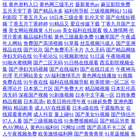
线
黄色资料入口
黄色网三级毛片
最新黄色av
麻豆影院免费
五月天堂丁香
国产精品水多
福利所导航
三级视频网站J
51福
利影院
丁香五月天av
18日本三级全黄
乱伦天堂
国产在线短视
频
丁香五月丁香婷婷
91精品又
爱豆传媒下载
丁香九月国产主
播
美女网站视频黄
A片com
美女福利在线观看
狼人激情网
伦
理片香港
极品福利导航
黄色三级最新免费
91嫩草国产
午夜成
年人网站
免费国产高清视频
91草莓
丝瓜视频污成人
国产亚洲
视品在线
国产玖玖
国产免费毛不卡片
久久无码
国产精品网络
孕妇无码在线
91手机论坛
91视频新地址
91日逼
午夜啪视频
91啪水蜜桃网
国产二区无码
91日韩在线观看
西瓜影院视频全
集
国产孕妇无码视频
国产在线福利
国产在线日皮片
午夜神马
伦理
毛片网站美女
AV福利激情毛片
黄色网在线播放
91视频
免费在线
91午夜在线
福利在线视频导航
欧美喷潮一区二区
午
夜理论片
日本第二片区
国产免费大片
精品呦视频
日本乱伦高
清无码
深夜国产视频
91刺激视频
日本中文字幕一区
日韩免费
精品视频
日本高清v
欧美日韩伦理午夜
91碰超免费
亚洲色图
网站
精品欧美
成人AV在线观看
日本a级在线
干露脸熟女
在
线观看黄色网
成人抖音
爰上碰91
国产美女91视频
国产情侣片
97人人看
国产三级视频在线
91免费视频精品
国产精品另类
黄
色AV网站人
黄色91福利社
污网址18禁
国产高清不卡二区
成
人午夜视频免费
欧美激情福利网
国产青青青草
91草逼视频
免