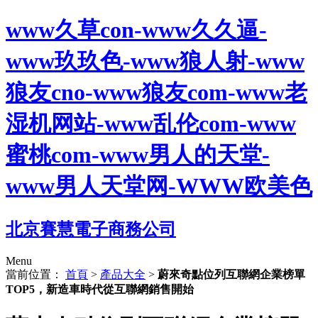
www久草con-www久久逼-
www玖玖色-www狼人射-www
狼友cno-www狼友com-www老
湿机网站-www乱伦com-www
蜜桃com-www男人的天堂-
www男人天堂网-WWW欧美色
北京賽慧電子商務公司
Menu
當前位置：
首頁
>
產品大全
>
蔚來奇點位列互聯網企業榜單
TOP5，新造車時代從互聯網銷售開始