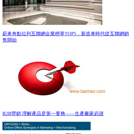
蔚來奇點位列互聯網企業榜單TOP5，新造車時代從互聯網銷
售開始
B2B營銷 理解產品是第一要務——生產廠家必讀