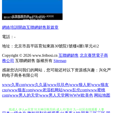
網絡培訓開啟互聯網銷售新篇章
電話：-
地址：北京市昌平區育知東路30號院1號樓4層1單元412
Copyright © 2026
www.feibosi.cn
互聯網銷售
北京賽慧電子商
務公司
互聯網銷售
版權所有
Sitemap
感谢您访问我们的网站，您可能还对以下资源感兴趣：兴化严
鸥电子商务有限公司
www久草con|www久久逼|www玖玖色|www狼人射|www狼友
cno|www狼友com|www老湿机网站|www乱伦com|www蜜桃
com|www男人的天堂|www男人天堂网|WWW欧美色
网站地图