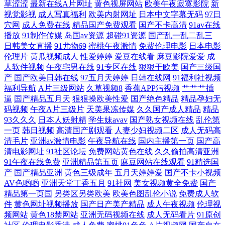
草涩涩
最新在线A片网址
黄色视屏网站
欧美午夜寂寞影院
新
电影观看 97色色com 韩国色片妈妈8 午夜国产95 91天堂9199 国产精品第
视觉影视
成人写真福利
欧美内射网址
日本中文字幕无码
97日
穴网
成人免费在线
精品国产免费观看
国产不卡高清
91av在线
播放
91制作传媒
岛国av资源
超碰91资源
国产乱一乱二乱三
页 欧美亚洲春色 91超碰在线人人 天堂网91 久久国产精品影院 日韩妞妞黄
日韩美女直播
91尤物69
蜜桃午夜激情
免费伦理电影
日本电影
伦理片
黄瓜视频成人
性爱婷婷
爱豆在线看
麻豆影院爱爱
成
色网 香蕉视频视频18 五月天婷婷综合社区网 国产亚洲欧美日朝成人 日本
人软件视频
午夜宅男在线
91专区在线
狠狠干欧美
国产三级国
产
国产欧美日韩在线
97五月天婷婷
日韩在线网
91福利社视频
福利导航
A片三级网站
久草视频8
香蕉APP污视频
艹艹艹插
黑丝大乳后入 91c仔丝袜在线 97人妻人人射 韩国A片伦理在线观看 色猫av
逼
国产精品五月天
狠狠操欧美性爱
国产绝色精品
精品孕妇无
码视频
午夜A片三级片
天美果冻传媒
久久国产成人精品
精品
影院 91黑料网站入口 东方四虎私人影院 青青草综合有 91插逼 福利姬在线
93久久久
日本人妖射精
学生妹avav
国产熟女视频在线
乱伦第
一页
韩日视频
高清国产剧观看
人妻少妇视频二区
成人无码高
视频91 欧美两性性交 亚洲天堂网2026 91乱子伦国产精 国产在线五月丁香
清毛片
亚洲av激情电影
午夜导航在线
国内主播第一页
国产高
清电影网址
91社区论坛
免费网站黄色在线
久久偷拍高清亚洲
91午夜在线免费
亚洲精品第五页
麻豆网站在线观看
91精选国
深夜福利视视频 91麻豆精产国品 Av大全观看 久久成人欧美 午夜成人黑料
产
国产精品亚洲
黄色三级成年
五月天婷婷爱
国产不卡小视频
AV色哟哟
亚洲天堂丁香五月
91社网
美女视频黄全免费
国产
福利 91人妻白丝 岛国下线第一页 久久草视频 一区二区不卡熟妇 www91
精品第一页国
另类区另类欧美
欧美色图乱伦小说
免费成人软
件
黄色网址视频播放
国产日产美产精品
成人午夜视频
伦理视
探花 久久五月天丁香网 亚洲欧美日韩成人 91微拍网 久久五月天丁香网 五
频网站
黄色18禁网站
亚洲无码视频在线
成人无码看片
91原创