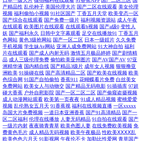
日本一级大片
微拍福利在线观看
91香蕉APP
国产二区三区
国
91破处免费 岛国AV网址 青青草porn 三级黄色视频在线看 亚洲国产日韩在
产精品性
乱伦种子
美国伦理大片
国产二区在线观看
美女伦理
视频
福利偷拍小视频
91社区国产
丁香五月天堂
欧美变态一区
国产综合在线观看
国产免费一级片
福利视频资源站
成人午夜
线成人 伊人av天堂 91大神日韩无码 成人AV首付 九一社区在线观看 人妻
在线观看
欧美图片在线观看
在线观看h视频
国产a级0
变性人
妖
国产福利永久
日韩中文字幕观看
足交在线播放91
丁香五月
先锋影音AV 首页资源吧!A片 一级片欧美 91看片com www青草视频com 东
色网站
黄色3级抢网站
国产一区二区
日本一级婬片
久久免费
手机视频
学生妹Av网站
亚洲人成免费网站
91大神自拍
福利
方av发布网在线 久久精品AV电影 男人的天堂网色 日本91色色 日韩人人乐
片在线观看
国产成人内射无码
激情五月极品婷婷
国产剧情精
品
成人三级伦理免费
偷怕欧美亚州图片
国产AV国产AV
97亚
洲精华液
国内精自线
国产精品3级片
成年女人视频
狠狠撸亚
午夜福利合集国产一区 久久婷婷美女一区 91激情性交社区 www99肏 日本
洲欧美
91操碰在线
国产高清精品二区
国产欧美在线视频
欧美
色综合网
91国产自拍偷拍
香蕉911
花蝴蝶看片免费
白丝美女
啊在线 91传媒国产吴梦梦 91视频97 AV天堂香蕉AV 国产40页 国产图片23
免费网站
欧美女人与动物交
国产精品无码电影
91插插库
97超
碰大香蕉
户外自慰影院
国产一区二区二区
国产偷窥盗摄视频
成人动漫网站观看
欧美第一页夜夜
91成人精品视频
蜜桃爱爱
区 精品一二三四匹 久久这里有 欧日韩操逼 日韩欧美综合在线 午夜av福利
视频
乱伦熟女五月天
91香蕉视
福利在线视频直播
一区xxxxx
岛国大片免费视频
一道日本亚洲香蕉
国产91高清精品
国产一
网址 51大神酒店开房探花 91极品在线 91内射视频 91社国产剧情 99人妻人
区二区福利
伦理在线播放
人妻无码精品
91自拍在线观看
国产
一级片内射
夜夜骑青青草
欧美色图人妻
在线免费欧美视频
免
人操人人爽 大香蕉伊人素人 韩国表妹自拍 激情啪啪在线观看91 内射极品
费黄色毛片
成人精品无码视频
欧美午夜极品
性欧美ⅩⅩⅩⅩ乱
欧美色色六月天
91影视网
午夜伦不卡
加勒比性爱网
青草国产