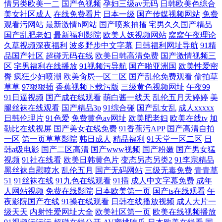
情另类欧美一二
国产色视频
孕妇三级av无码
日韩欧美色综合
美女社区成人
在线免费看片
日本一级
国产传媒视频网站
免费
观看污网站
最新激情h网站
国产喷浆抽搐
宅男久久国产精品
国产乱肥老妇
最新福利影院
欧美人妖视频网站
窝窝午夜理论
久草视频深夜福利
波多野步中文字幕
日韩福利网址导航
91精
品国产社区
超碰无码在线
欧美日韩高清免费
国产激情视频三
区
宅男福利在线播放
91视频污导航
国产啪亚洲国
欧美性爱密
臀
疯狂少妇喷潮
欧美肏屄一区二区
国产乱伦免费观看
偷拍草
草草
97狠狠插
香蕉视频下载污版
三级黄色视频网址
午夜99
91日逼视频
国产成在线观看
萌白酱一线天
乱伦五月天婷婷
美
腿丝袜在线观看
国产精品3p
91综合碰
国产乱女乱
成人xxxxx
日韩伦理片
91色爱
免费黄色av网址
欧美肥老妇
欧美在线tv
加
勒比在线视屏
国产美女在线免费
91香蕉污APP
国产高清自拍
一区
第一页草草影院
韩日成人
精品福利
91天堂一区二区
日
韩a级电影
国产二区高清
国产www视频
国产粉嫩
国产男女猛
视频
91社在线看
欧美日韩黄色片
变态另态另类2
91李宗精品
黑丝袜自慰喷水
乱伦五月
国产无码网站
三级无毒免费
青青草
51
91丝袜在线
91九色在线观看
91插
成人中文字幕免费
成年
人网站视频
免费在线影院
日本欧美第一页
国产ts在线观看
午
夜影院国产在线
91操在线观看
日韩在线播放视频
成人大片一
级天天
内射性爱网址大全
欧美社区第一页
欧美在线视频播放