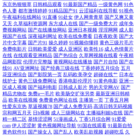
东京热狠狠草
日韩精品观看
91最新国产精品
一级黄色网
91色
卡的视频 久操网影片 天堂成人五区 91人妻视频 操逼操色图 国产乱子伦一
色人妻
都市激情婷婷
91精品国产91
云涩福利在线导航
91视色
午夜福利在线网站
91直播
91处女
伊人网青青草
国产又爽又黄
区二区三 老湿69福利 日韩伊人伦理导航 亚洲日韩欧美变态 91次元黄色观
又无
久草福利资源网
东方成人在线
国产一级免费大片
成年免
费视频网站
国产在线播放网站
亚洲日本视频
淫淫网网
成人影
视国产在线
深夜福利网址
欧美在线免费看
日夜夜欧美
国产大
看 99草视频 久久精品欧美 五月天亭亭色 91免费网站观看 91看片免费网址
片中文字幕
国产片91
操久婷婷
91视频你懂得
黄色三级片毛片
免费电影片
日韩欧美爱爱
成人亚洲区
欧美性16
成人色情黄片
韩国黄色视 青青草超踫 夜夜撸com 91国产白丝极品精品 91玉足 国产99在
在线
在线观看亚洲精品
国产热综合
久草网视频在线看
午夜精
品网影院
伦理片完整版
黄视网站在线播放
国产片自拍
国产在
线精品 日韩A级理论 91福利影院导航 大香蕉999 欧美性交影院 91国产在
线91
AV亚洲网址
国产经典三级在线
丁香婷婷五月综合
五月
花亚洲综合
国产影院第一页
乱码欧美孕交
超碰在线艹
日本在
线护士
黄色三级免费网址
香港电影伦理片
91黄色电影
亚洲一
线观 福利导航偷拍 美女bb 五月亭在线 91传媒在线观看视频 精品国产国偷
区成人视频
国产福利电影
日韩成人影片
男的天堂网AV
国产
精品尤物在
免费a一毛片
欧美肠交扩张另类
最新亚洲日韩精
在线观看 久久黄色视频网址 五月狠狠精品人妻 91视频在线观看 成人岛国
品
欧美在线视频
免费黄色网址在线
主播第一页
丁香五月网
性爱东京热
草逼视频78
国产成人免费无码
高清日韩无码视频
宗和网五月天
日b视频
成人三级网站在
主播福利姬h在线
国产
搬运工 91白丝操 91色惰网 www97影院 久草国产视频在线一起 色女人的
精一精二区
基情涩涩网
51漫画成人
丁香5月综合网
91爱爱
com
伊人涩涩射
黄色视频网址导航
91国在线观看
91最新自拍
天堂网 夜色网址 95在线国产视频 欧美久久一欠 香蕉国产视频 91大神在线
黄色软件91
国产操女人
国产乱人
欧美乱欲视频
超碰吃瓜
久