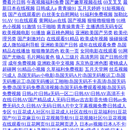
费看片日韩
午夜视频福利免费
国产嫩草视频在线
69叉叉叉
最
新日本在线视频
日韩成人a
青青操91
五月天婷婷
91短视频在
线
国产在线观看的
白丝美女自慰网站
91福利免费视频
加勒比
91AV
91在线观看
黄网站av在线
国产视频
狠狠擼狠狠擼
91桃
色小视频
91激情
91干啪啪
青青操青青干
主播诱惑无码专区
欧美视频电影
91播放
麻豆桃色网站
亚洲欧美国产另类
欧美伦
理另类
国产刺激对白
在线观看91精品
欧美成年视频
操碰操揉
成人微拍福利导航
亚洲欧美国产日韩
成年在线观看免费
岛国
精品在线播放
狠狠撸第四色
欧美一页
女同电影在线观看
91网
国产尤物在
毛片网站黄色
狼人三级片
高清男同
国产日韩伦理
淫
成年免费视频
亚洲欧美中文视频
东京热亚洲色图
蜜桃成人
超碰网
91精品小视频
久草福利免费视影
五月天堂网
丝瓜视频
污成人
岛国无码av小电影|岛国无码A片|岛国无码般运工|岛国
无码搬运工|岛国无码搬运工啪啪|岛国无码不卡高清|岛国无码
免费|岛国无码免费高清视频|岛国无码免费观看视频|岛国无码
免费视频
日韩a片|日韩a无码一区二|日韩AV|日韩AV高清不卡
在线|日韩AV国产精品成人无码|日韩av吉吉影音先锋|日韩av免
费无码久久|日韩AV无码|日韩A片中文字幕视频免费|日韩成人
专区
91豆花成人社区|91豆花成人社区在线|91豆花福利|91豆花
国产|91豆花麻豆|91豆花视频导航|91豆花视频社区|91豆花视频
在线观看|91豆花网页|91豆花网页进入
日本ay视频|日本A不卡|