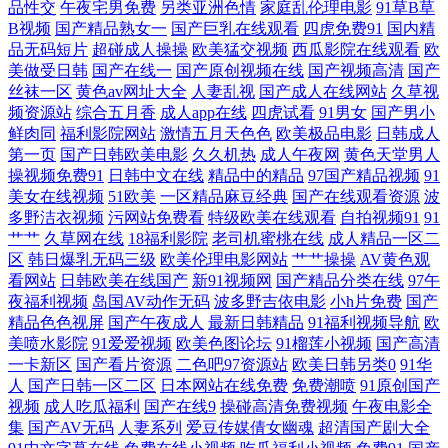
品性交
午夜宅男免费
另类亚洲色情
家庭乱伦理电影
91草B草
男女男女女女av 日韩在线97 亚欧福利社 91黑料在线视频黑丝 91社在线观
B视频
国产精品熟女一
国产巨乳在线观看
四虎免费91
国内精
品无码短片
超碰成人操操
欧美猛交视频
西瓜影院在线观看
欧
看九九 大香蕉怡红院院 久草在线资源 青青草大香蕉91 五月天电影网高义
美做受日韩
国产在线一
国产原创视频在线
国产视频高清
国产
丝袜一区
黄色av网址大全
人妻乱视
国产成人在线网站
久草视
频资源站
综合五月香
成人app在线
四虎试看
91男女
国产男小
亚洲黄色网络 91午夜剧场 欧美日韩三级成人网址 色色www 亚洲日韩欧美
鲜肉同
福利影院网站
激情五月天色色
欧美极品电影
日韩成人
第一页
国产日韩欧美电影
久久机热
成人午夜网
黄色天堂男人
变态 91处女视频在线观看 91日本丝袜 91制作视频在线 肏屄免费看晚间 黑
操视频免费91
日韩中文在线
精品中的精品
97国产精品视频
91
美女在线视频
51欧美
一区精品麻豆经典
国产在线观看资源
波
多野洁衣视频
污网站免费看
特级欧美在线观看
自拍视频91
91
丝美女老师搞基 蜜芽一起操海角 色色亚洲 先锋影音av资源网 91草美女 91
艹艹
久草网在线
18福利影院
老司机蜜桃在线
成人精品一区二
区
韩日爆乳无码三级
欧美伦理电影网站
艹艹操操
AV黄色观
社区男人喜欢的 97亚洲澡逼直接 豆花视频久久 久久99热网 美欧久久 一本
看网站
日韩欧美在线国产
新91视频网
国产精品分类在线
97午
夜福利视频
岛国AV动作无码
波多野吉依电影
小h片免费
国产
道二三四区 91美女视频手机在线 91做爱官方网站 福利片偷拍二区 精品福
精品色色视屏
国产午夜成人
最新日韩精品
91福利视频导航
欧
美喷水影院
91爱爱视频
欧美色图论坛
91榴莲小视频
国产高清
一卡新区
国产看片资源
二色吧97资源站
欧美日韩另类0
91华
利社 欧美日韩激情另类小说 深爱激情婷婷五月 51福利社污 91官方网页免
人
国产日韩一区二区
日本网站在线免费
免费潮喷
91原创国产
视频
成人吃瓜福利
国产在线9
操碰高清免费视频
午夜电影全
费 91色女 成人做爱免费导航网 久草福利资源站久 欧美日韩国产成人精品
集
国产AV无码
人妻系列
爱豆传媒倩女幽魂
超清国产剧大全