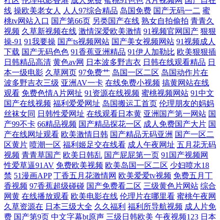
社区
伦理电影香港
成人免费
蜜桃91色色
A片视频网
国产自在
线
操欧美老女人
人人97综合精品
岛国免费
国产无码一二
蜜
月婷婷777 日韩成人资源在线不卡 97人妻观看 另类综合专区 91ncom网站
桃tv网站入口
国产第66页
另类国产在线
熟女自拍偷拍
青青久
视频
久草新视频在线
激情深爱欧美激情
91视频官网国产
狠狠
进入 91在线网站 久久国产性爱电影 先锋影音av成人 91手机在线 国产精品
操-91
91我要操
国产ts视频网站
国产美女视频网站
91视频成人
下载
国产无码色色
91香蕉亚洲精品
91伊人加勒比
欧美狠狠插
日韩精品高清
黄色av网
日本波多野吉衣
日韩在线观看精品
日
久久欠 欧美15页 91pron视频 操逼六区 青草视频区 91福利视频网站导航 99
本一级电影
久草网页
97免费艹
岛国一区二区
岛国动作片在
波多野吉衣三级
亚洲AV一卡
在线免费小视频
搞黄网站在线
精品在线观看视频 国产夜夜爽 欧美色综合部 亚洲第一夜丁香网 91男女日
观看
免费色情A片网扯
91资源在线视频
蜜桃视频网站
91中文
国产在线视频
福利爱爱网址
岛国搬运工首页
伦理朋友的妈妈
批网站 国产超碰肏肏 人妻中文字幕91 91超碰干人人操 亚洲国产欧美成人
丝袜女同
日韩性爱网址
在线观看日本黄
亚洲国产第一网站
国
产99不卡
66精品视频
国产精品探花一区
成人免费国产大片
国
产在线网址观看
欧美激情日韩
国产精品无码亚洲
国产一区二
成人精品区 偷拍婷婷五月天 91视频在线观看免费观看 久久国产精品草网
区黄片
喷潮一区
福利姬足交在线看
成人午夜网址
五月花无码
视频
青青草国产
欧美日韩乱
国产屁屁第一页
91国产视频网
先锋av网址 91丝袜福利 国产精品日 先锋影音极品av 91视频在拍在线 国产
性爱草逼91AV
免费欧美视频
欧美岛国一区二区
少妇喷水18
禁
51漫画APP
丁香五月花激情网
欧美爱爱tv视频
免费五月丁
一区二 欧洲精品久久密桃 亚洲私人网熟女91 91资源碰碰 久久蜜桃网 婷婷
香视频
97香蕉超级碰碰
国产免费看二区
三级黄色片网站
综合
网黄
在线播放观看
欧美电影在线
伦理片在哪里看
蜜桃午夜网
久草资源在
日本三级大全
久久福利
福利所导航视频
成人片免
五月天激情综合 91人妻天堂 91极品自拍色色网 青草社区久久 91看片成人
费
国产第9页
中文字幕bt原声
三级日韩欧美
午夜视频123
日本