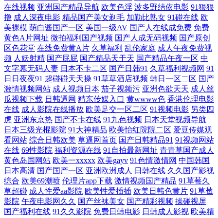
在线视频
亚洲国产精品导航
欧美色淫
波多野结依电影
91狠狠
小美女 影音先锋一区AV 91成人处女 91啦九色绿帽 95看片淫黄大片 AV久
撸
成人深夜电影
精品国产美女剃毛
加勒比熟女
91碰在线
欧
美裸模
萌白酱国产一区
美国一级AV
国产人在线成免费
免费
久伊人精品天堂 久久日蜜桃在线 欧美婷婷久久网 日韩精品久久AV 精品91
黄色A片网址
微拍福利国产视频
国产人成无码视频
国产原创
区色花堂
在线免费黄A片
久草福利
乱伦家庭
成人午夜免费视
九色 日本精品久久青青传媒 亚洲影音先锋AV 51导航在线观看视频 91福利
频
人妖射精
国产屁屁
国产精品天干天
国产精品午夜一区
中
文字幕无码人妻
日本不卡二区
国产日韩91
久草福利视频网
91
日日夜夜91
超碰碰天天操
91草草酒店视频
韩日一区二区
国产
网址导航 91精品资源 亚洲一区日韩激 91秘秘片黄免费观看 91性爰视频 超
激情视频网站
成人视频日本
茄子视频污
亚洲色欲天天
成人丝
瓜视频下载
日韩逼网
精东传媒入口
黄wwww色
香港伦理电影
碰人人性爱 国产伪娘在线 黑丝av在线网站 免费福利A片导航 色四虎酒店
在线
成人影院在线播放
欧美足交一区二区
91视频电影
另类四
虎
亚洲东京热
国产不卡在线
91九色视频
日本天堂视频导航
日本三级光棍影院
91大神精品
欧美怡红院院二区
爱豆传媒观
91超碰com 91唐先生探花视频 97久久在线 大香蕉999狼 精品福利无码 久
看网站
综合日韩欧美
草逼网首页
国产日韩精品91
91视频网站
在线
69性影院
福利资源在线
91自拍最新网址
青青草国产成人
久伊人青青草原AV 欧美日韩网欧美网 婷婷色播综合在线 国产54页 国内
黄色岛国网站
欧美一xxxxx
欧美gayv
91色情激情网
中国韩国
日本高清
国产国产一区
亚洲欧洲成人
日韩在线
久久国产影视
AV 欧美亚州性交AT 日韩韩日免费视频 无码第6页 中韩毛片精品基地 91九
综合
欧美69潮喷
伦理片app下载
激情视频国产精品
91草莓久
草超碰
成人性爱aa影院
欧美性爱插插
欧美日韩色黄片
91草莓
影院
午夜电影网久久
国产丝袜美女
国产精彩视频
操碰视屏
色精品女同系列 91熟妇视频在线 欧美成人精品网站精品 豆花wwwAVcom
国产福利在线
91久久影院
免费日韩电影
日韩成人影视
欧美精